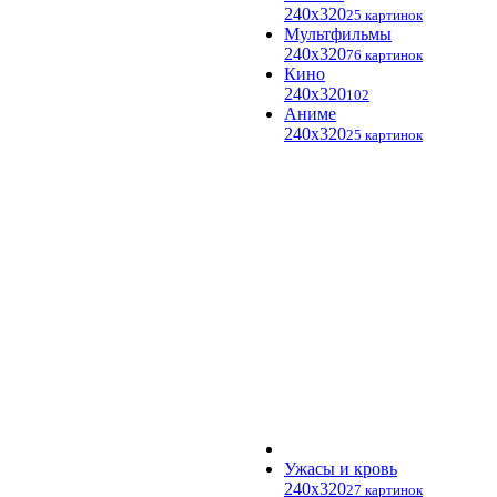
240x320
25 картинок
Мультфильмы
240x320
76 картинок
Кино
240x320
102
Аниме
240x320
25 картинок
Ужасы и кровь
240x320
27 картинок