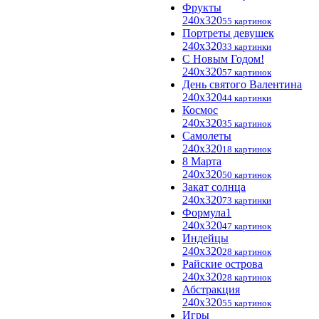
Фрукты
240x320
55 картинок
Портреты девушек
240x320
33 картинки
С Новым Годом!
240x320
57 картинок
День святого Валентина
240x320
44 картинки
Космос
240x320
35 картинок
Самолеты
240x320
18 картинок
8 Марта
240x320
50 картинок
Закат солнца
240x320
73 картинки
Формула1
240x320
47 картинок
Индейцы
240x320
28 картинок
Райские острова
240x320
28 картинок
Абстракция
240x320
55 картинок
Игры