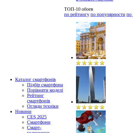
ТОП-10 обоев
по рейтингу
по популярности
по
Каталог смартфонів
Підбір смартфона
Порівняти моделі
Рейтинг
смартфонів
Огляди техніки
Новини
CES 2025
Смартфони
Смарт-
годинники