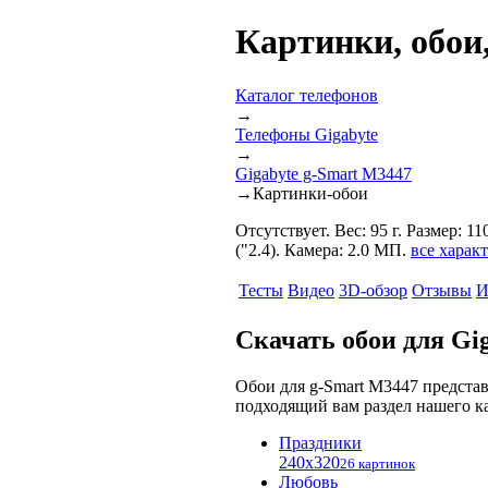
Картинки, обои,
Каталог телефонов
→
Телефоны Gigabyte
→
Gigabyte g-Smart M3447
→
Картинки-обои
Отсутствует. Вес: 95 г. Размер:
("2.4). Камера: 2.0 МП.
все харак
Тесты
Видео
3D-обзор
Отзывы
И
Скачать обои для Gi
Обои для g-Smart M3447 предста
подходящий вам раздел нашего ка
Праздники
240x320
26 картинок
Любовь