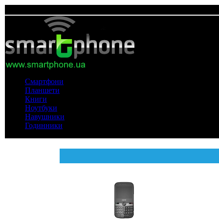
Смартфони
Планшети
Книги
Ноутбуки
Навушники
Годинники